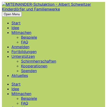
Open Menu
Start
Idee
Mitmachen
Beispiele
FAQ
Anmelden
Fortbildungen
Unterstützen
Schirmherrschaften
Kooperationen
Spenden
Aktuelles
Start
Idee
Mitmachen
Beispiele
FAQ