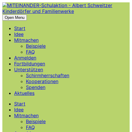
Open Menu
Start
Idee
Mitmachen
Beispiele
FAQ
Anmelden
Fortbildungen
Unterstützen
Schirmherrschaften
Kooperationen
Spenden
Aktuelles
Start
Idee
Mitmachen
Beispiele
FAQ